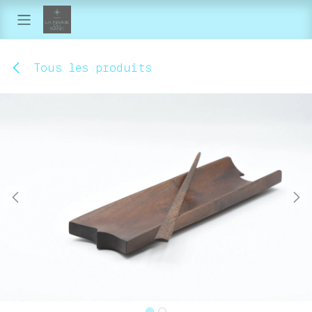
Se rendre au contenu
Tous les produits