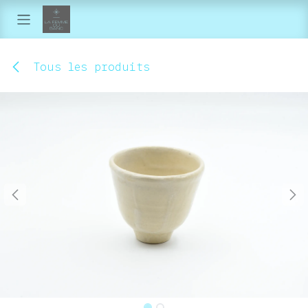
Se rendre au contenu
Tous les produits