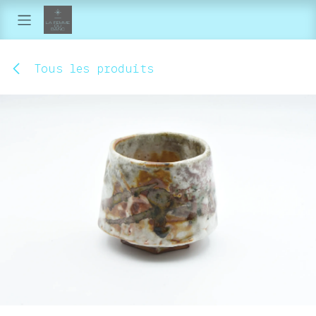
Se rendre au contenu
Tous les produits