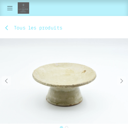
Se rendre au contenu
Tous les produits