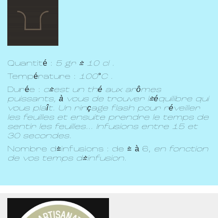
Quantité :
5 gr / 10 cl .
Température :
100°C .
Durée :
c'est un thé aux arômes
puissants, à vous de trouver l'équilibre qui
vous plaît. Un rinçage flash pour réveiller
les feuilles et ensuite prendre le temps de
sentir les feuilles... Infusions entre 15 et
30 secondes.
Nombre d'infusions : de 4 à 6,
en fonction
de vos temps d'infusion.