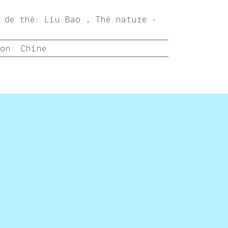
 de thé
:
Liu Bao
,
Thé nature -
ion
:
Chine