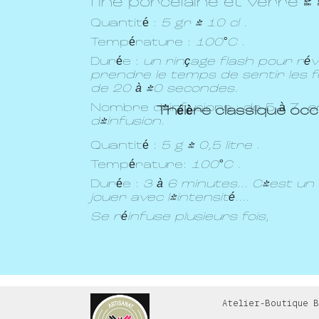
fine porcelaine et verre !
Quantité :
5 gr / 10 cl .
Température :
100°C .
Durée :
un rinçage flash pour révei
prendre le temps de sentir les feu
de 20 à 40 secondes.
Nombre d'infusions : de 5 à 7,
e
Théière classique oc
d'infusion.
Quantité :
5 g / 0,5 litre .
Température:
100°C .
Durée :
3 à 6 minutes... C'est un
jouer avec l'intensité....
Se réinfuse plusieurs fois,
Atelier-Boutique B