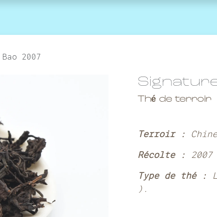
agenda
la marque
Contactez-nous
 Bao 2007
Signature
Thé de terroir
Terroir :
Chin
Récolte :
2007
Type de thé :
).