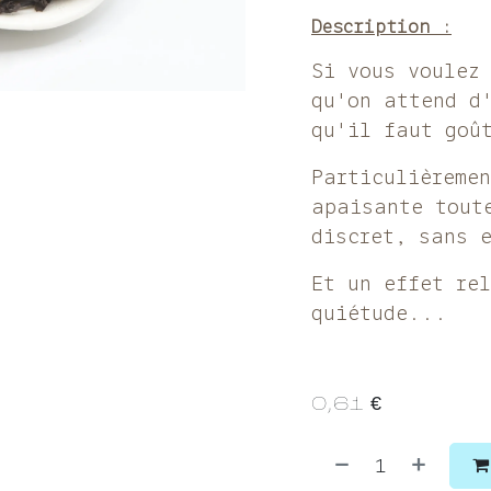
Description :
Si vous voulez
qu'on attend d
qu'il faut goû
Particulièremen
apaisante toute
discret, sans 
Et un effet re
quiétude...
0,61
€