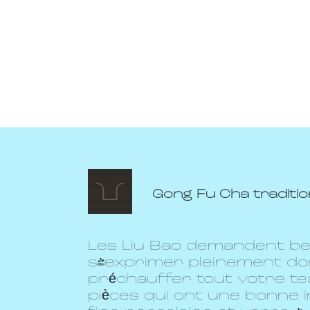
Gong Fu Cha tradition
Les Liu Bao demandent b
s'exprimer pleinement don
préchauffer tout votre tea
pièces qui ont une bonne i