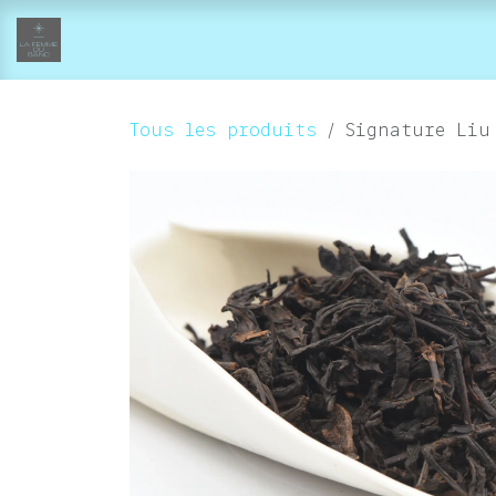
Se rendre au contenu
accueil
collections
boutique-atelier
Tous les produits
Signature Liu