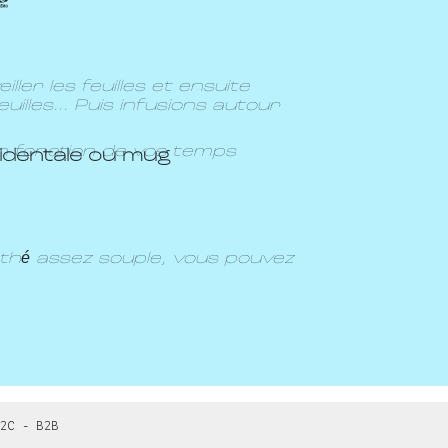
 )
ller les feuilles et ensuite
illes... Puis infusions autour
n fonction de vos temps
cidentale ou mug
 thé assez souple, vous pouvez
2C - B2B