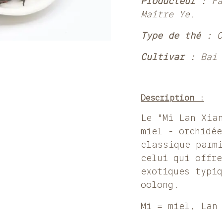
Producteur :
F
Maître Ye.
Type de thé :
Cultivar :
Bai
Description :
Le "Mi Lan Xia
miel - orchidé
classique parm
celui qui offr
exotiques typi
oolong.
Mi = miel, Lan