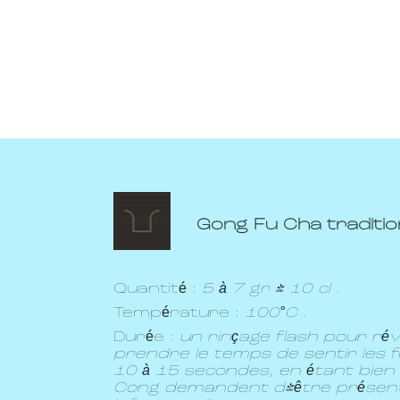
Gong Fu Cha tradition
Quantité :
5 à 7 gr / 10 cl .
Température :
100°C .
Durée :
un rinçage flash pour révei
prendre le temps de sentir les fe
10 à 15 secondes, en étant bien 
Cong demandent d'être présent