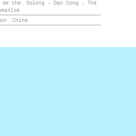
 de thé
:
Oolong - Dan Cong
,
Thé
omatisé
ion
:
Chine