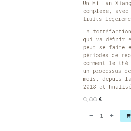
Un Mi Lan Xian
complexe, avec
fruits légèrem
La torréfactio
qui va définir 
peut se faire 
périodes de rep
comment le thé
un processus d
mois, depuis l
2018 et finalis
0,66
€