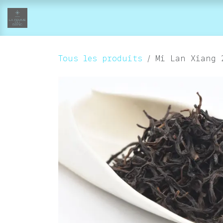
Se rendre au contenu
accueil
collections
boutique-atelier
Tous les produits
Mi Lan Xiang 