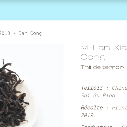
agenda
la marque
Contactez-nous
2018 - Dan Cong
Mi Lan Xi
Cong
Thé de terroir
Terroir :
Chin
Shi Gu Ping.
Récolte :
Prin
2019.