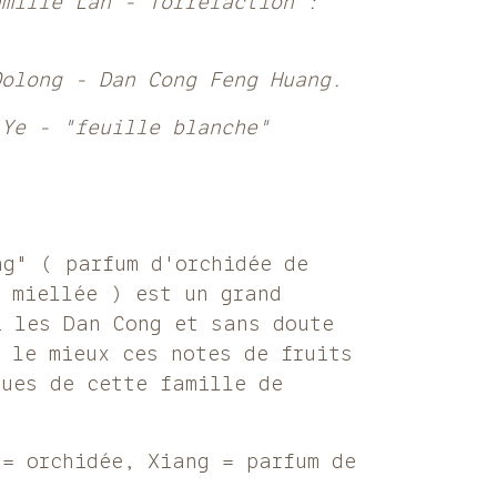
amille Lan - Torréfaction :
Oolong - Dan Cong Feng Huang.
 Ye - "feuille blanche"
ng" ( parfum d'orchidée de
e miellée ) est un grand
i les Dan Cong et sans doute
e le mieux ces notes de fruits
ques de cette famille de
 = orchidée, Xiang = parfum de