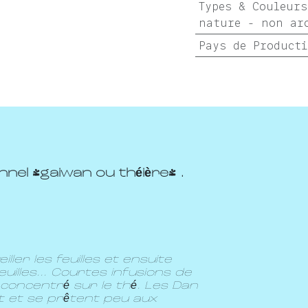
Types & Couleurs
nature - non ar
Pays de Product
nel (gaiwan ou théière) .
ller les feuilles et ensuite
uilles... Courtes infusions de
concentré sur le thé. Les Dan
 et se prêtent peu aux