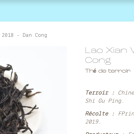
agenda
la marque
Contactez-nous
 2018 - Dan Cong
Lao Xian
Cong
Thé de terroir
Terroir :
Chin
Shi Gu Ping.
Récolte :
FPri
2019.