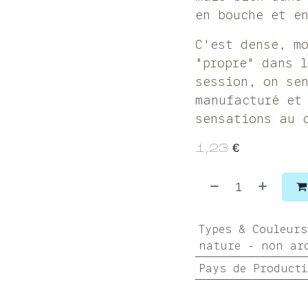
en bouche et e
C'est dense, m
"propre" dans 
session, on se
manufacturé et
sensations au 
1,23
€
Types & Couleurs
nature - non ar
Pays de Product