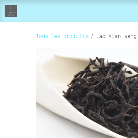
Se rendre au contenu
accueil
collections
boutique-atelier
Tous les produits
Lao Xian Weng