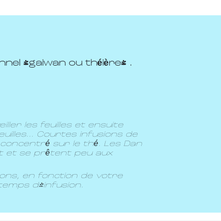
nel (gaiwan ou théière) .
ller les feuilles et ensuite
uilles... Courtes infusions de
concentré sur le thé. Les Dan
 et se prêtent peu aux
ions, en fonction de votre
 temps d'infusion.