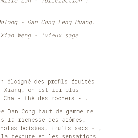
amille Lan - Torréfaction :
Oolong - Dan Cong Feng Huang.
 Xian Weng - "vieux sage
n éloigné des profils fruités
n Xiang, on est ici plus
n Cha - thé des rochers - .
ce Dan Cong haut de gamme ne
ns la richesse des arômes,
 notes boisées, fruits secs - ,
 la texture et les sensations