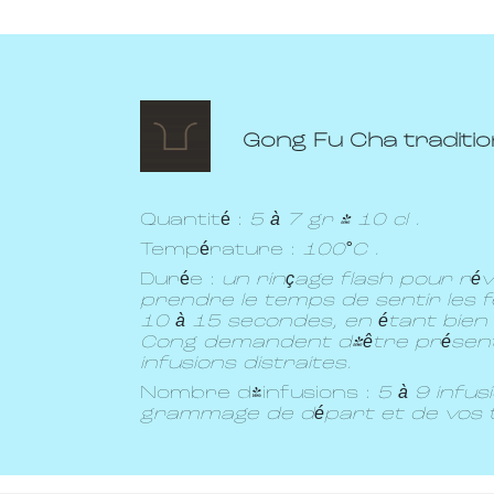
Gong Fu Cha tradition
Quantité :
5 à 7 gr / 10 cl .
Température :
100°C .
Durée :
un rinçage flash pour révei
prendre le temps de sentir les fe
10 à 15 secondes, en étant bien 
Cong demandent d'être présent
infusions distraites.
Nombre d'infusions :
5 à 9 infus
grammage de départ et de vos