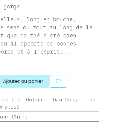
n gorge.
oelleux, long en bouche,
le sens où tout au long de la
nt que ce thé a été bien
 qu'il apporte de bonnes
corps et à l'esprit...
Ajouter au panier
 de thé
:
Oolong - Dan Cong
,
Thé
omatisé
ion
:
Chine