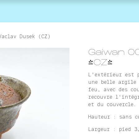
agenda
la marque
Contactez-nous
Vaclav Dusek (CZ)
Gaiwan 0
(CZ)
L'extérieur est 
une belle argile
feu, avec des co
recouvre l'intég
et du couvercle
Hauteur : sans c
Largeur : pied 3