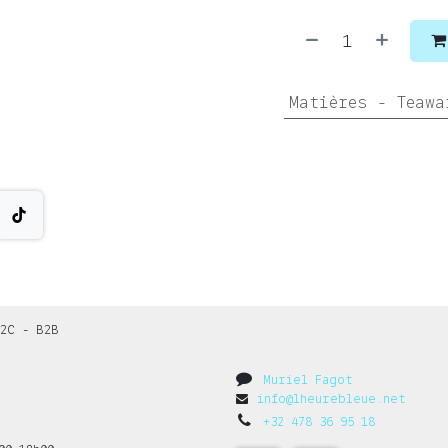
Matières - Teawa
2C - B2B
Muriel Fagot
info@lheurebleue.net
+32 478 36 95 18