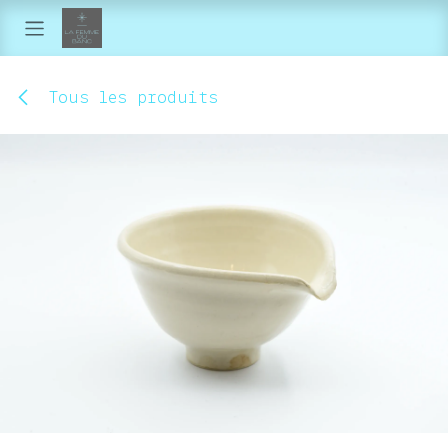
Se rendre au contenu
Tous les produits