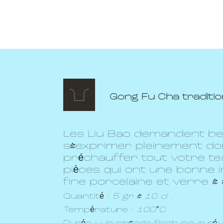
Gong Fu Cha tradition
Les Liu Bao demandent b
s'exprimer pleinement don
préchauffer tout votre tea
pièces qui ont une bonne i
fine porcelaine et verre !
Quantité :
5 gr / 10 cl .
Température :
100°C .