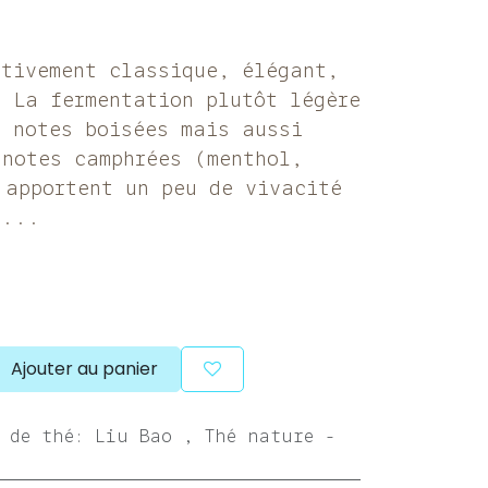
ativement classique, élégant,
. La fermentation plutôt légère
s notes boisées mais aussi
 notes camphrées (menthol,
 apportent un peu de vivacité
r...
Ajouter au panier
 de thé
:
Liu Bao
,
Thé nature -