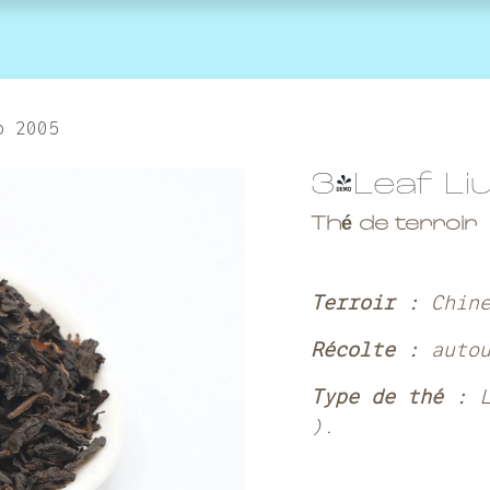
agenda
la marque
Contactez-nous
o 2005
3-Leaf Li
Thé de terroir
Terroir :
Chin
Récolte :
auto
Type de thé :
).