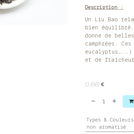
Description :
Un Liu Bao rel
bien équilibré
donne de belle
camphrées. Ces
eucalyptus,..)
et de fraîcheu
0,66
€
Types & Couleurs
non aromatisé