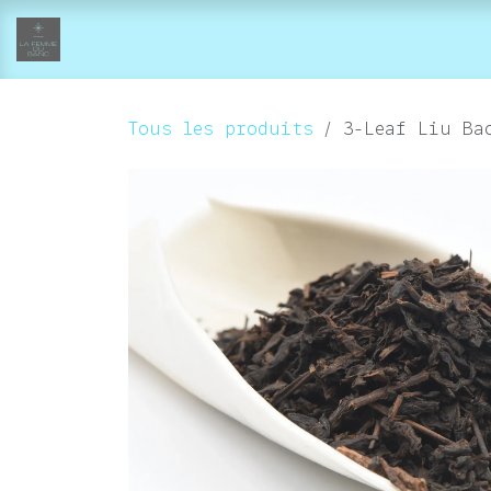
Se rendre au contenu
accueil
collections
boutique-atelier
Tous les produits
3-Leaf Liu Ba