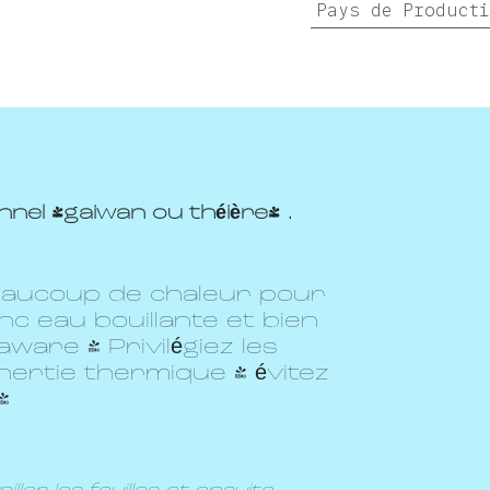
Pays de Product
nel (gaiwan ou théière) .
eaucoup de chaleur pour
c eau bouillante et bien
ware ! Privilégiez les
nertie thermique ( évitez
 )