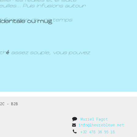
ller les feuilles et ensuite
illes... Puis infusions autour
n fonction de vos temps
cidentale ou mug
 thé assez souple, vous pouvez
2C - B2B
Muriel Fagot
info@lheurebleue.net
+32 478 36 95 18