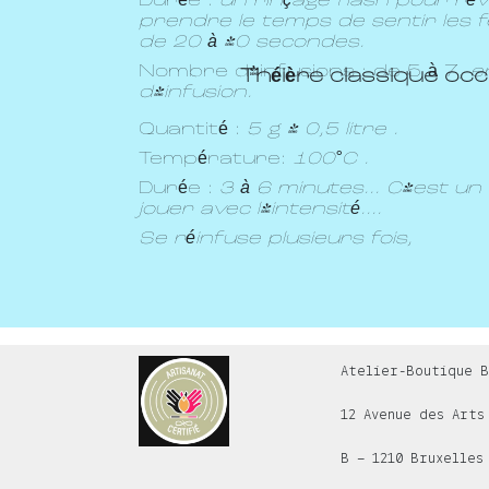
Durée :
un rinçage flash pour révei
prendre le temps de sentir les feu
de 20 à 40 secondes.
Nombre d'infusions : de 5 à 7,
e
Théière classique oc
d'infusion.
Quantité :
5 g / 0,5 litre .
Température:
100°C .
Durée :
3 à 6 minutes... C'est un
jouer avec l'intensité....
Se réinfuse plusieurs fois,
Atelier-Boutique B
12 Avenue des Arts
B – 1210 Bruxelles