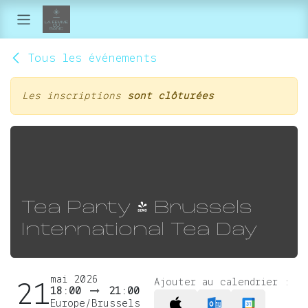
Se rendre au contenu
Tous les événements
Les inscriptions
sont clôturées
Tea Party - Brussels
International Tea Day
mai 2026
Ajouter au calendrier :
21
18:00
21:00
Europe/Brussels