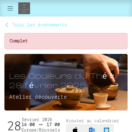
Se rendre au contenu
Tous les événements
Complet
Les Couleurs du Thé -
28 février 2025
Atelier découverte
février 2026
Ajouter au calendrier :
28
14:00
17:00
Europe/Brussels