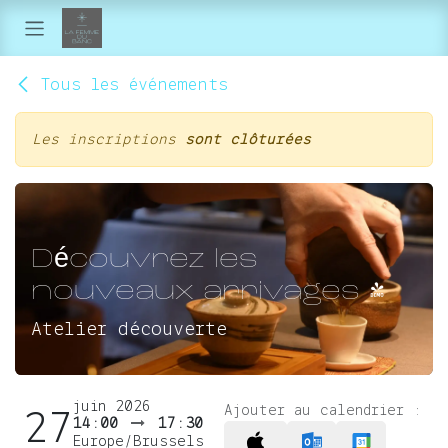
Se rendre au contenu
Tous les événements
Les inscriptions
sont clôturées
Découvrez les
nouveaux arrivages !
Atelier découverte
juin 2026
Ajouter au calendrier :
27
14:00
17:30
Europe/Brussels