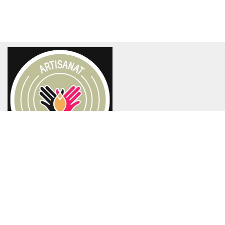
Atelier-Boutique B2C - B2B
12 Avenue des Arts
B – 1210 Bruxelles