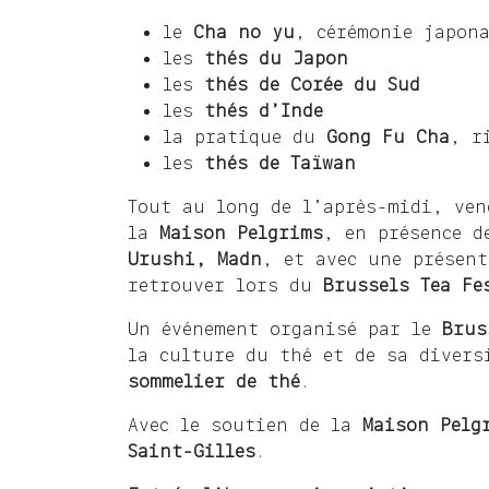
le
Cha no yu
, cérémonie japon
les
thés du Japon
les
thés de Corée du Sud
les
thés d’Inde
la pratique du
Gong Fu Cha
, r
les
thés de Taïwan
Tout au long de l’après-midi, ven
la
Maison Pelgrims
, en présence 
Urushi, Madn
, et avec une présen
retrouver lors du
Brussels Tea F
Un événement organisé par le
Brus
la culture du thé et de sa divers
sommelier de thé
.
Avec le soutien de la
Maison Pelg
Saint-Gilles
.