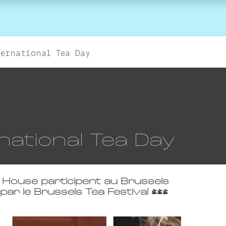
agenda
la marque
Contactez-nous
ternational Tea Day
national Tea Day
a House participent au Brussels
par le Brussels Tea Festival !!!