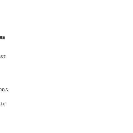
ea
est
ons
te