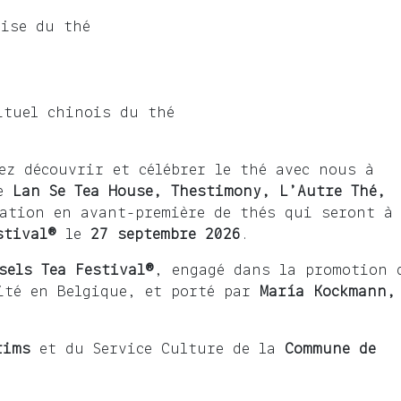
aise du thé
ituel chinois du thé
ez découvrir et célébrer le thé avec nous à
de
Lan Se Tea House, Thestimony, L’Autre Thé,
tation en avant-première de thés qui seront à
estival®
le
27 septembre 2026
.
sels Tea Festival®
, engagé dans la promotion 
ité en Belgique, et porté par
María Kockmann,
rims
et du Service Culture de la
Commune de