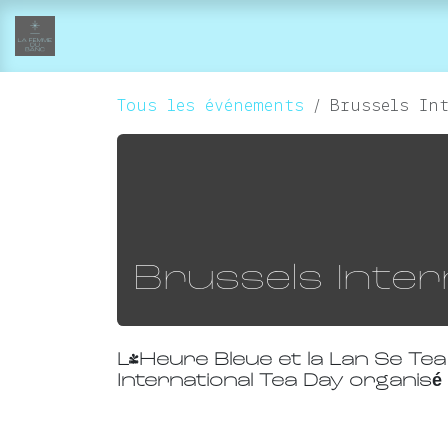
Se rendre au contenu
accueil
collections
boutique-atelier
Tous les événements
Brussels In
Brussels Inter
L'Heure Bleue et la Lan Se Te
International Tea Day organisé 